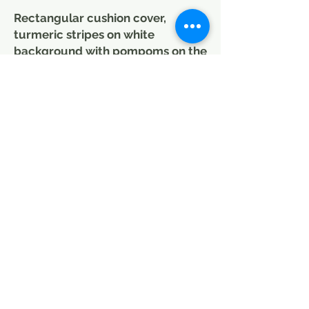
Rectangular cushion cover,
turmeric stripes on white
background with pompoms on the
corners
Hand printed using the batik
technique with natural pigments.
The cushions are decorated with a
set of pompoms for a more exotic
touch.
The yellow cushions measure 40 x
60 cm and can be machine washed
at a temperature below 30 degrees
Celsius.
The batik patterns are produced in
small batches according to our
designs, so it is wise to check
availability before sending an order.
If you buy more than one batik