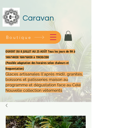
Caravan
Boutique
OUVERT DU 8 JUILLET AU 25 AOÛT Tous les jours de 9H à
14H/14H30 16H/16H30 à 19H30/20H
(Possible adaptation des horaires selon chaleurs et
frequentation)
Glaces artisanales (l'après midi), granités,
boissons et patisseries maison au
programme et dégustation face au Célé
Nouvelle collection vêtements