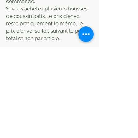
commande.
Si vous achetez plusieurs housses
de coussin batik, le prix d'envoi
reste pratiquement le même, le
prix d'envoi se fait suivant le poids
total et non par article.
Square cushion cover, black and
red colour with pompoms on the
corners, floral pattern.
Hand printed using the batik
technique with natural pigments.
The yellow cushions are decorated
with a set of pompoms for a more
exotic touch.
The cushions measure 40 x 40 cm
and can be machine washed at a
temperature below 30 degrees
Celsuis.