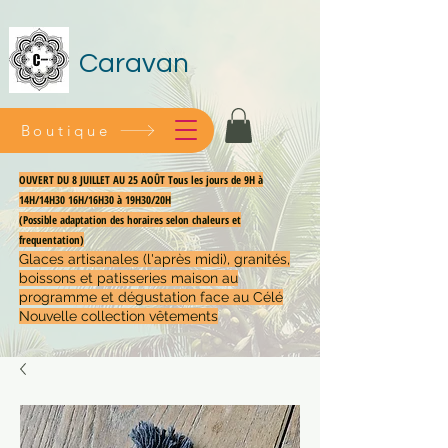
Caravan
Boutique
OUVERT DU 8 JUILLET AU 25 AOÛT Tous les jours de 9H à
14H/14H30 16H/16H30 à 19H30/20H
(Possible adaptation des horaires selon chaleurs et
frequentation)
Glaces artisanales (l'après midi), granités,
boissons et patisseries maison au
programme et dégustation face au Célé
Nouvelle collection vêtements