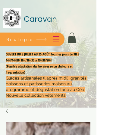
Caravan
Boutique
OUVERT DU 8 JUILLET AU 25 AOÛT Tous les jours de 9H à
14H/14H30 16H/16H30 à 19H30/20H
(Possible adaptation des horaires selon chaleurs et
frequentation)
Glaces artisanales (l'après midi), granités,
boissons et patisseries maison au
programme et dégustation face au Célé
Nouvelle collection vêtements