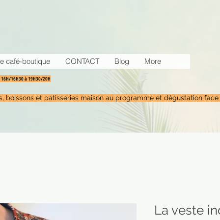
e café-boutique
CONTACT
Blog
More
30 16H/16H30 à 19H30/20H
tés, boissons et patisseries maison au programme et dégustation face
La veste i