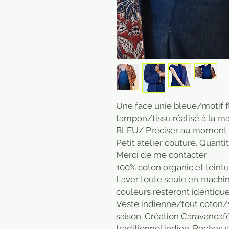
Une face unie bleue/motif fl
tampon/tissu réalisé à la 
BLEU/ Préciser au moment d
Petit atelier couture. Quantit
Merci de me contacter.
100% coton organic et teint
Laver toute seule en machine
couleurs resteront identique
Veste indienne/tout coton/v
saison. Création Caravancaf
traditionnel indien. Poches s