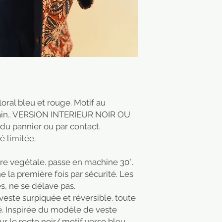
oral bleu et rouge. Motif au
main.. VERSION INTERIEUR NOIR OU
u pannier ou par contact.
é limitée.
ure vegétale. passe en machine 30°.
 la première fois par sécurité. Les
s, ne se délave pas.
este surpiquée et réversible. toute
é. Inspirée du modèle de veste
ur le recto noir/.motif verso bleu