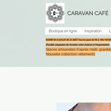
CARAVAN CAFÉ
Boutique en ligne
Inspiration
L
OUVERT DU 8 JUILLET AU 25 AOÛT Tous les jours de 9H à 14H/14H
(Possible adaptation des horaires selon chaleurs et frequentation)
Glaces artisanales (l'après midi), grani
Nouvelle collection vêtements