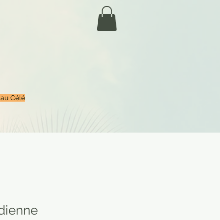
 au Célé
ndienne