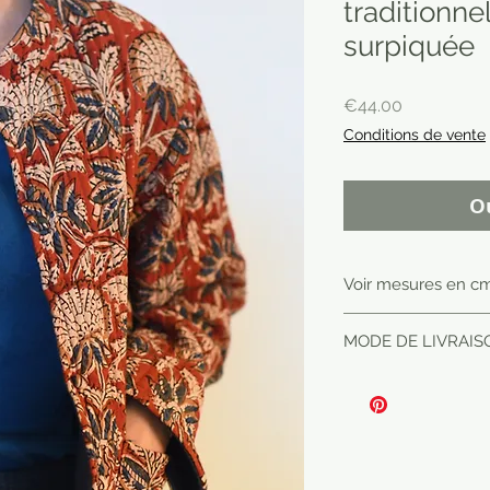
traditionne
surpiquée
Price
€44.00
Conditions de vente
O
Voir mesures en c
TAILLE
MODE DE LIVRAISO
Poitrine
Emmanchu
Manche.
Hauteur to