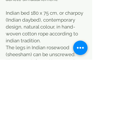
Indian bed 180 x 75 cm, or charpoy
(Indian daybed), contemporary
design, natural colour, in hand-
woven cotton rope according to
indian tradition.
The legs in Indian rosewood
(sheesham) can be unscrewed.
They are reinforced by a metal
structure.
Ideal for a terrace or a winter
garden.
Possibility to make a relaxation
area, a summer lounge around a
swimming pool or a reading corner
with cushions or a plaid (see on our
website, section fabrics and plaids).
To match with a mattress. See