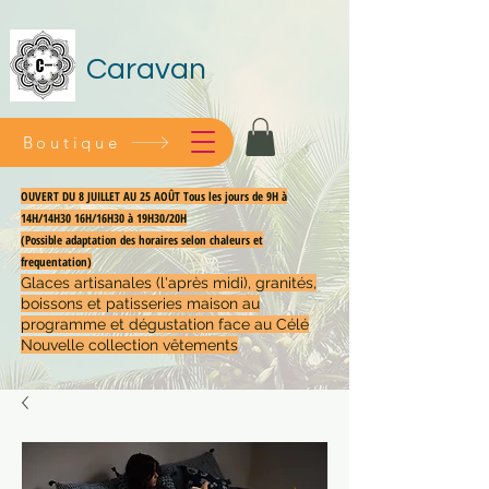
Caravan
Boutique
OUVERT DU 8 JUILLET AU 25 AOÛT Tous les jours de 9H à
14H/14H30 16H/16H30 à 19H30/20H
(Possible adaptation des horaires selon chaleurs et
frequentation)
Glaces artisanales (l'après midi), granités,
boissons et patisseries maison au
programme et dégustation face au Célé
Nouvelle collection vêtements