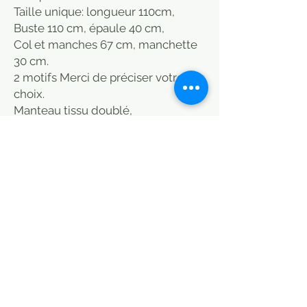
Taille unique: longueur 110cm,
Buste 110 cm, épaule 40 cm,
Col et manches 67 cm, manchette
30 cm.
2 motifs Merci de préciser votre
choix.
Manteau tissu doublé,
molletonné, chaud et
douillet, 100% naturel (teinture et
tissu) manches longues en coton et
lin, col droit, confortable, femme,
chemise pour l'automne ou hiver,
vêtement simple et décontracté:
En raison de 100% coton naturel et
tissu de lin, son impression et sa
teinture peuvent ne pas être aussi
brillantes que les tissus
synthétiques, Mais il a les