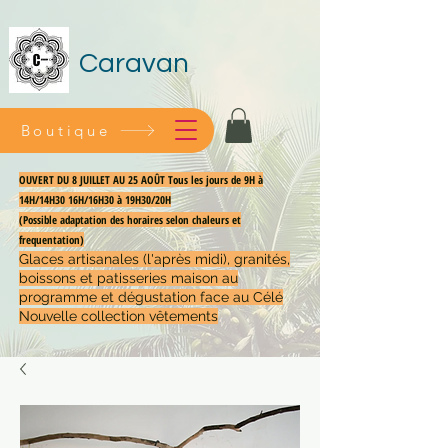
Caravan
Boutique
OUVERT DU 8 JUILLET AU 25 AOÛT Tous les jours de 9H à
14H/14H30 16H/16H30 à 19H30/20H
(Possible adaptation des horaires selon chaleurs et
frequentation)
Glaces artisanales (l'après midi), granités,
boissons et patisseries maison au
programme et dégustation face au Célé
Nouvelle collection vêtements