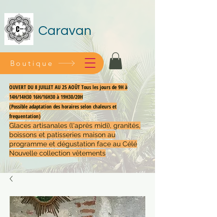
Caravan
Boutique
OUVERT DU 8 JUILLET AU 25 AOÛT Tous les jours de 9H à
14H/14H30 16H/16H30 à 19H30/20H
(Possible adaptation des horaires selon chaleurs et
frequentation)
Glaces artisanales (l'après midi), granités,
boissons et patisseries maison au
programme et dégustation face au Célé
Nouvelle collection vêtements