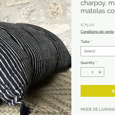
charpoy, ma
matelas co
Price
€75.00
Conditions de vente
Taille
*
Select
Quantity
*
A
MODE DE LIVRAISO