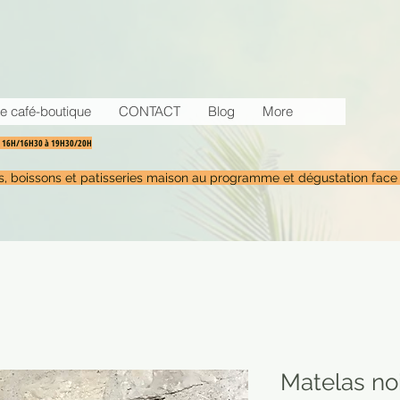
e café-boutique
CONTACT
Blog
More
30 16H/16H30 à 19H30/20H
tés, boissons et patisseries maison au programme et dégustation face
Matelas no