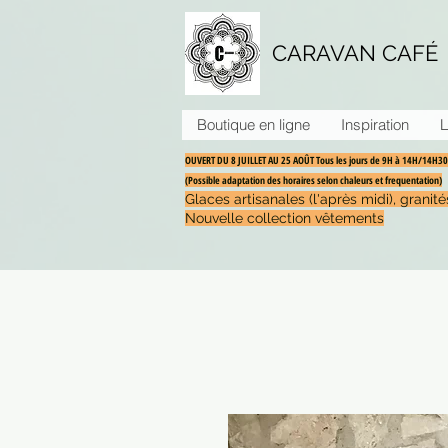
CARAVAN CAFÉ
Boutique en ligne
Inspiration
L
OUVERT DU 8 JUILLET AU 25 AOÛT Tous les jours de 9H à 14H/14H
(Possible adaptation des horaires selon chaleurs et frequentation)
Glaces artisanales (l'après midi), grani
Nouvelle collection vêtements