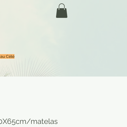
 au Célé
50X65cm/matelas