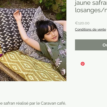
jaune safr
losanges/
Price
€120.00
Conditions de vente
O
 safran réalisé par le Caravan café,