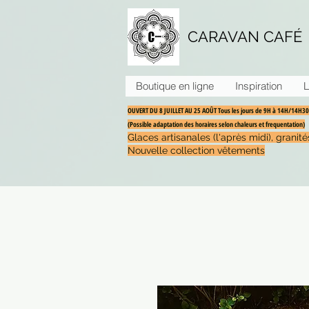
CARAVAN CAFÉ
Boutique en ligne
Inspiration
L
OUVERT DU 8 JUILLET AU 25 AOÛT Tous les jours de 9H à 14H/14H
(Possible adaptation des horaires selon chaleurs et frequentation)
Glaces artisanales (l'après midi), grani
Nouvelle collection vêtements