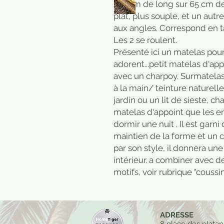
150 cm de long sur 65 cm de 
plat, plus souple, et un autr
aux angles. Correspond en t
Les 2 se roulent.
Présenté ici un matelas pour
adorent...petit matelas d'appo
avec un charpoy. Surmatelas 
à la main/ teinture naturell
jardin ou un lit de sieste, 
matelas d'appoint que les en
dormir une nuit . Il est garn
maintien de la forme et un 
par son style, il donnera un
intérieur. a combiner avec 
motifs, voir rubrique "coussin
ADRESSE