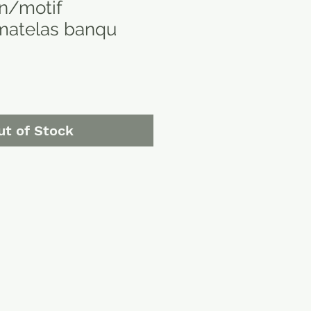
an/motif
matelas banqu
ut of Stock