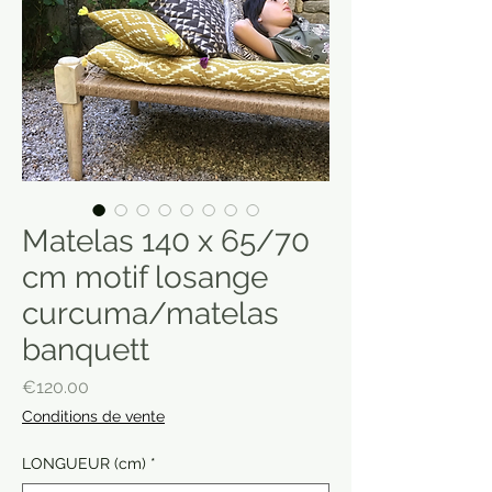
Matelas 140 x 65/70
cm motif losange
curcuma/matelas
banquett
Price
€120.00
Conditions de vente
LONGUEUR (cm)
*