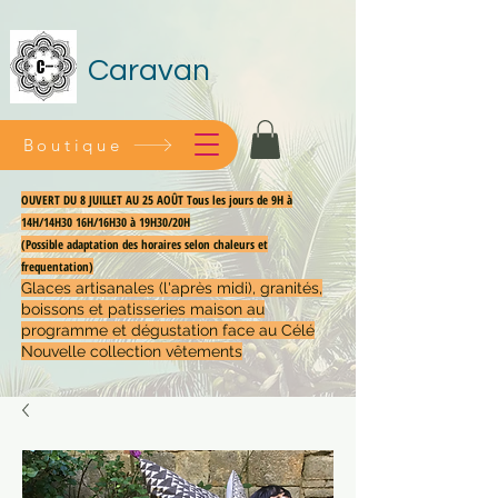
Caravan
Boutique
OUVERT DU 8 JUILLET AU 25 AOÛT Tous les jours de 9H à
14H/14H30 16H/16H30 à 19H30/20H
(Possible adaptation des horaires selon chaleurs et
frequentation)
Glaces artisanales (l'après midi), granités,
boissons et patisseries maison au
programme et dégustation face au Célé
Nouvelle collection vêtements