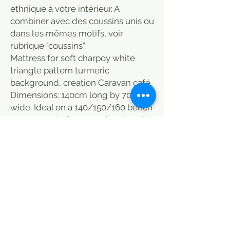
ethnique à votre intérieur. A
combiner avec des coussins unis ou
dans les mêmes motifs, voir
rubrique "coussins".
Mattress for soft charpoy white
triangle pattern turmeric
background, creation Caravan café.
Dimensions: 140cm long by 70cm
wide. Ideal on a 140/150/160 bench
seat (stops before or at foot level).
Please note photos taken outdoors.
For any purchase of a charpoy, the
delivery costs of the mattress will
be offered (the delivery costs of the
charpoy remain due). It is filled with
cotton, which allows good shape
retention and seating comfort.
Pompoms at the corners. A natural