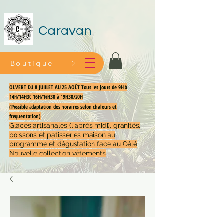
Caravan
Boutique
OUVERT DU 8 JUILLET AU 25 AOÛT Tous les jours de 9H à
14H/14H30 16H/16H30 à 19H30/20H
(Possible adaptation des horaires selon chaleurs et
frequentation)
Glaces artisanales (l'après midi), granités,
boissons et patisseries maison au
programme et dégustation face au Célé
Nouvelle collection vêtements