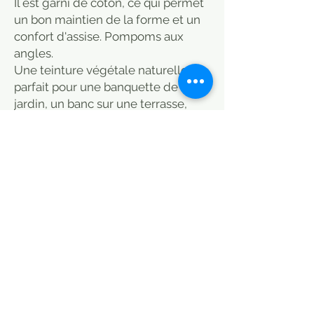
Il est garni de coton, ce qui permet
un bon maintien de la forme et un
confort d'assise. Pompoms aux
angles.
Une teinture végétale naturelle,
parfait pour une banquette de
jardin, un banc sur une terrasse,
directement sur le sol.
Idéal pour charpoy indien, ou tout
simplement un matelas d'appoint
que les enfant pourront s'approprier
pour jouer, pour la sieste ou dormir
une nuit.
Epuré et moderne par son style, il
donnera une touche colorée et
ethnique à votre intérieur. A
combiner avec des coussins unis ou
dans les mêmes motifs, voir
rubrique "coussins".