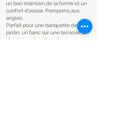
un bon maintien de la forme et un
confort d'assise. Pompoms aux
angles.
Parfait pour une banquette de
jardin, un banc sur une terrasse,
directement sur le sol.
Idéal pour charpoy indien, ou tout
simplement un matelas d'appoint
que les enfants pourront
s'approprier pour jouer, pour la
sieste ou dormir une nuit.
Epuré et moderne par son style, il
donnera une touche colorée et
ethnique à votre intérieur. A
combiner avec des coussins unis ou
dans les mêmes motifs, voir
rubrique "coussins".
Existe aussi en 150 x 70, 180 x 75.