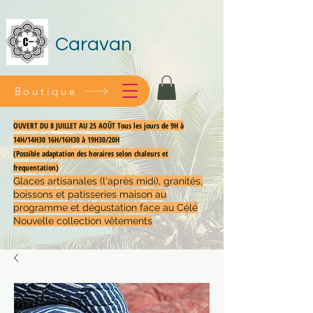
Caravan
Boutique
OUVERT DU 8 JUILLET AU 25 AOÛT Tous les jours de 9H à
14H/14H30 16H/16H30 à 19H30/20H
(Possible adaptation des horaires selon chaleurs et
frequentation)
Glaces artisanales (l'après midi), granités,
boissons et patisseries maison au
programme et dégustation face au Célé
Nouvelle collection vêtements