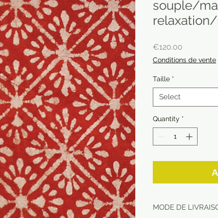
souple/ma
relaxation
Price
€120.00
Conditions de vente
Taille
*
Select
Quantity
*
A
MODE DE LIVRAISO