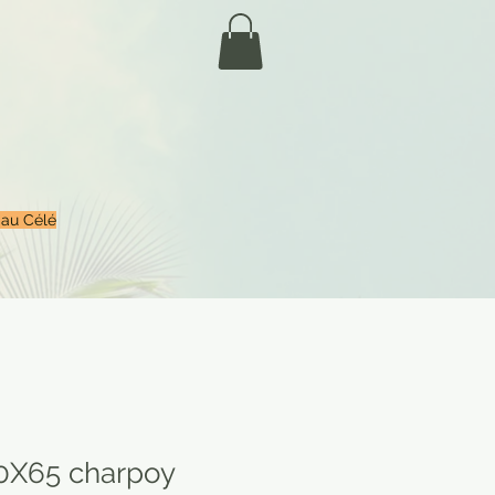
 au Célé
0X65 charpoy