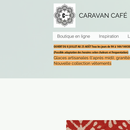
CARAVAN CAFÉ
Boutique en ligne
Inspiration
L
OUVERT DU 8 JUILLET AU 25 AOÛT Tous les jours de 9H à 14H/14H
(Possible adaptation des horaires selon chaleurs et frequentation)
Glaces artisanales (l'après midi), grani
Nouvelle collection vêtements