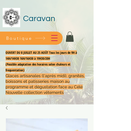
Caravan
Boutique
OUVERT DU 8 JUILLET AU 25 AOÛT Tous les jours de 9H à
14H/14H30 16H/16H30 à 19H30/20H
(Possible adaptation des horaires selon chaleurs et
frequentation)
Glaces artisanales (l'après midi), granités,
boissons et patisseries maison au
programme et dégustation face au Célé
Nouvelle collection vêtements