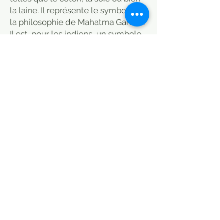
la laine. Il représente le symbole de
la philosophie de Mahatma Gandhi.
Il est, pour les indiens, un symbole
d’indépendance et de résistance
face à la puissance coloniale.
En effet, dans les années 20, sous la
domination britannique, Gandhi a
encouragé la production artisanale
des textiles pour laisser de côté les
vêtements fabriqués dans les
usines britanniques.
Ainsi, chaque famille, pouvait tisser,
chez elle, ses propres tissus grâce à
une roue appelée “Charkha”. Ce qui
est d’ailleurs toujours le cas
aujourd’hui.
Il existe en différentes tailles.
Votre matelas arrivé chez vous est