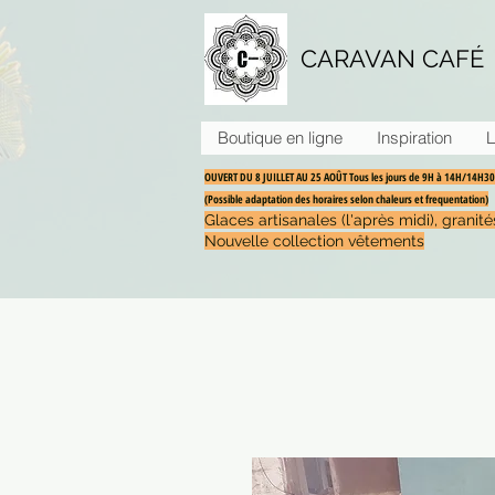
CARAVAN CAFÉ
Boutique en ligne
Inspiration
L
OUVERT DU 8 JUILLET AU 25 AOÛT Tous les jours de 9H à 14H/14H
(Possible adaptation des horaires selon chaleurs et frequentation)
Glaces artisanales (l'après midi), grani
Nouvelle collection vêtements