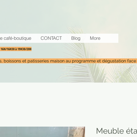
e café-boutique
CONTACT
Blog
More
30 16H/16H30 à 19H30/20H
tés, boissons et patisseries maison au programme et dégustation face
Meuble éta