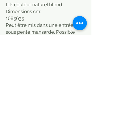
tek couleur naturel blond.
Dimensions cm:
168
56
35
Peut être mis dans une entrée ou
sous pente mansarde. Possible
meuble TV. Meuble indien.
Livrable sur Paris, Bordeaux,
Arcachon, Toulon, Aix en Provence,
Montpellier, Albi et Aveyron. 50 à 80
euros. Partout en France sur devis.
MODE DE LIVRAISON / CHOISIR
MEUBLES