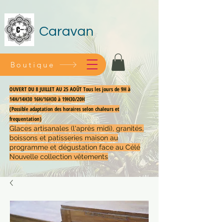
Caravan
Boutique
OUVERT DU 8 JUILLET AU 25 AOÛT Tous les jours de 9H à
14H/14H30 16H/16H30 à 19H30/20H
(Possible adaptation des horaires selon chaleurs et
frequentation)
Glaces artisanales (l'après midi), granités,
boissons et patisseries maison au
programme et dégustation face au Célé
Nouvelle collection vêtements