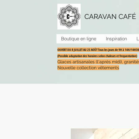
CARAVAN CAFÉ
Boutique en ligne
Inspiration
L
OUVERT DU 8 JUILLET AU 25 AOÛT Tous les jours de 9H à 14H/14H
(Possible adaptation des horaires selon chaleurs et frequentation)
Glaces artisanales (l'après midi), grani
Nouvelle collection vêtements