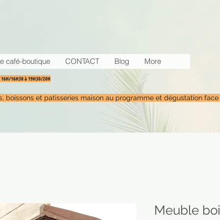
e café-boutique
CONTACT
Blog
More
30 16H/16H30 à 19H30/20H
tés, boissons et patisseries maison au programme et dégustation face
Meuble bois