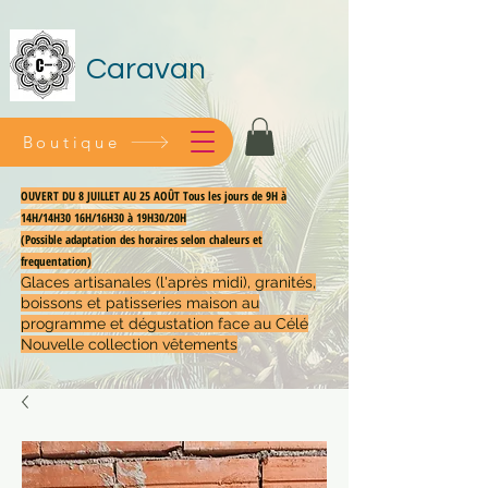
Caravan
Boutique
OUVERT DU 8 JUILLET AU 25 AOÛT Tous les jours de 9H à
14H/14H30 16H/16H30 à 19H30/20H
(Possible adaptation des horaires selon chaleurs et
frequentation)
Glaces artisanales (l'après midi), granités,
boissons et patisseries maison au
programme et dégustation face au Célé
Nouvelle collection vêtements