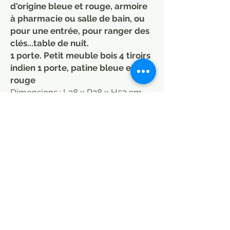
d'origine bleue et rouge, armoire
à pharmacie ou salle de bain, ou
pour une entrée, pour ranger des
clés...table de nuit.
1 porte. Petit meuble bois 4 tiroirs
indien 1 porte, patine bleue et
rouge
Dimensions : L38 x P38 x H53 cm
Photos prises en intérieur et
extérieur.
Peut être mis aussi dans une salle
de bain ou chambre, table de nuit
.
Meuble patine indien.
Photos sur demande.
Livrable sur Paris, Bordeaux,
Arcachon, Toulon, Aix en Provence,
Montpellier, Albi et Aveyron, 39
euros.
Partout en France sur devis. Me