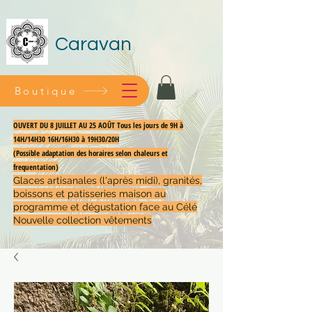
Caravan
Boutique
OUVERT DU 8 JUILLET AU 25 AOÛT Tous les jours de 9H à
14H/14H30 16H/16H30 à 19H30/20H
(Possible adaptation des horaires selon chaleurs et
frequentation)
Glaces artisanales (l'après midi), granités,
boissons et patisseries maison au
programme et dégustation face au Célé
Nouvelle collection vêtements