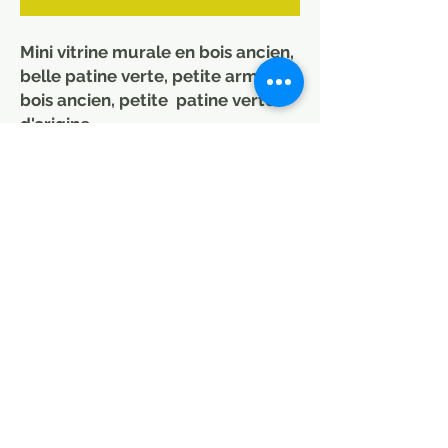
Mini vitrine murale en bois ancien,
belle patine verte, petite armoire
bois ancien, petite patine verte
d'origine
.
Armoire murale vitrine colorée et
pratique. Peut être mis aussi dans
une salle à manger ou cuisine idéal
rangement vaisselle ou salle de
bain, entrée
Dimensions : 34 x 14 x 66 cm
Le prix de la livraison dépend de
la destination. Nous
contacter avant achat.
The price of delivery depends on
the destination. Please contact us
before purchasing