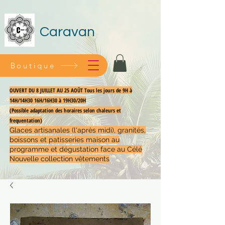
Caravan
Boutique
OUVERT DU 8 JUILLET AU 25 AOÛT Tous les jours de 9H à
14H/14H30 16H/16H30 à 19H30/20H
(Possible adaptation des horaires selon chaleurs et
frequentation)
Glaces artisanales (l'après midi), granités,
boissons et patisseries maison au
programme et dégustation face au Célé
Nouvelle collection vêtements