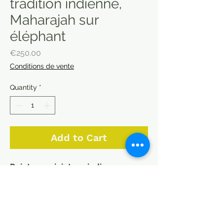
tradition indienne,
Maharajah sur
éléphant
Price
€250.00
Conditions de vente
Quantity
*
Add to Cart
Peinture miniature indienne sur
papier très fin (papier de riz).
Représente une scène d'un
Maharajah traversant un fleuve à
dos d'éléphant avec ses troupes.