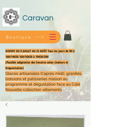
Caravan
Boutique
OUVERT DU 8 JUILLET AU 25 AOÛT Tous les jours de 9H à
14H/14H30 16H/16H30 à 19H30/20H
(Possible adaptation des horaires selon chaleurs et
frequentation)
Glaces artisanales (l'après midi), granités,
boissons et patisseries maison au
programme et dégustation face au Célé
Nouvelle collection vêtements