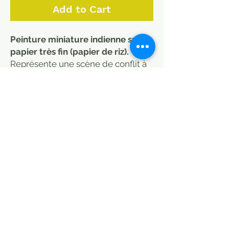
Add to Cart
Peinture miniature indienne sur
papier très fin (papier de riz).
Représente une scène de conflit à
dos d'éléphant.
Feuille de 22 x 31 cm (Imitant un
papier administratif).
Pièce unique peinte à la
main. Artisanat Inde
MODE DE LIVRAISON / CHOISIR
PETITS COLIS