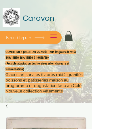
Caravan
Boutique
OUVERT DU 8 JUILLET AU 25 AOÛT Tous les jours de 9H à
14H/14H30 16H/16H30 à 19H30/20H
(Possible adaptation des horaires selon chaleurs et
frequentation)
Glaces artisanales (l'après midi), granités,
boissons et patisseries maison au
programme et dégustation face au Célé
Nouvelle collection vêtements