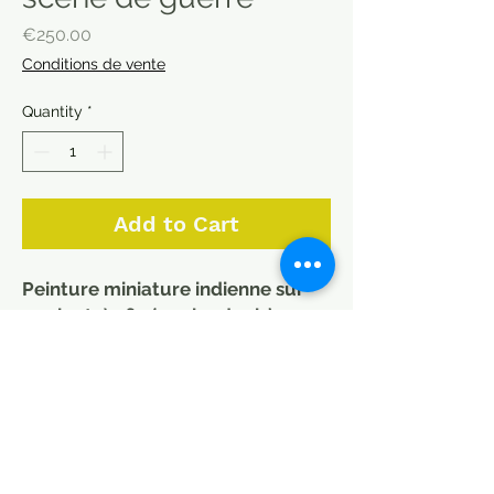
Price
€250.00
Conditions de vente
Quantity
*
Add to Cart
Peinture miniature indienne sur
papier très fin (papier de riz).
Représente une scène de conflit
entre des guerrriers à cheval (ou
des guerrières).
Feuille de 22 x 31 cm (Imitant un
papier administratif).
Pièce unique peinte à la