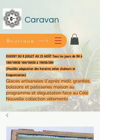
Caravan
Boutique
OUVERT DU 8 JUILLET AU 25 AOÛT Tous les jours de 9H à
14H/14H30 16H/16H30 à 19H30/20H
(Possible adaptation des horaires selon chaleurs et
frequentation)
Glaces artisanales (l'après midi), granités,
boissons et patisseries maison au
programme et dégustation face au Célé
Nouvelle collection vêtements