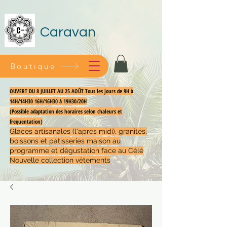
Caravan
Boutique
OUVERT DU 8 JUILLET AU 25 AOÛT Tous les jours de 9H à
14H/14H30 16H/16H30 à 19H30/20H
(Possible adaptation des horaires selon chaleurs et
frequentation)
Glaces artisanales (l'après midi), granités,
boissons et patisseries maison au
programme et dégustation face au Célé
Nouvelle collection vêtements