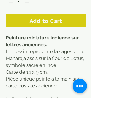
Add to Cart
Peinture miniature indienne sur
lettres anciennes.
Le dessin représente la sagesse du
Maharaja assis sur la fleur de Lotus,
symbole sacré en Inde.
Carte de 14 x 9 cm.
Pièce unique peinte à la main sur
carte postale ancienne.
Indian miniature painting on
ancient letters.
The drawing represents the
wisdom of the Maharaja sitting on
the Lotus flower, a sacred symbol in