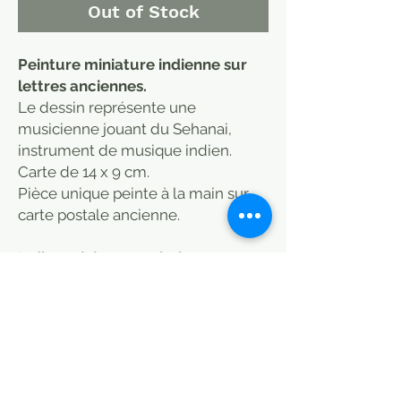
Out of Stock
Peinture miniature indienne sur
lettres anciennes.
Le dessin représente une
musicienne jouant du Sehanai,
instrument de musique indien.
Carte de 14 x 9 cm.
Pièce unique peinte à la main sur
carte postale ancienne.
Indian miniature painting on
ancient letters.
The drawing shows a musician
playing the Sehanai, an Indian
musical instrument.
Card size 14 x 9 cm.
Unique hand-painted piece on old