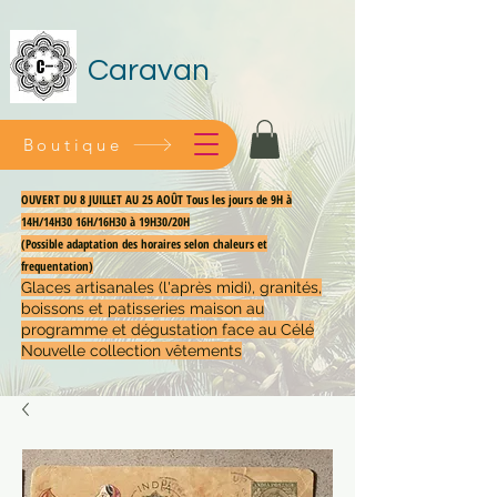
Caravan
Boutique
OUVERT DU 8 JUILLET AU 25 AOÛT Tous les jours de 9H à
14H/14H30 16H/16H30 à 19H30/20H
(Possible adaptation des horaires selon chaleurs et
frequentation)
Glaces artisanales (l'après midi), granités,
boissons et patisseries maison au
programme et dégustation face au Célé
Nouvelle collection vêtements