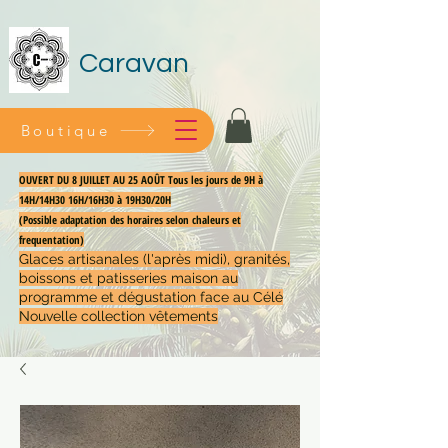
Caravan
Boutique
OUVERT DU 8 JUILLET AU 25 AOÛT Tous les jours de 9H à
14H/14H30 16H/16H30 à 19H30/20H
(Possible adaptation des horaires selon chaleurs et
frequentation)
Glaces artisanales (l'après midi), granités,
boissons et patisseries maison au
programme et dégustation face au Célé
Nouvelle collection vêtements