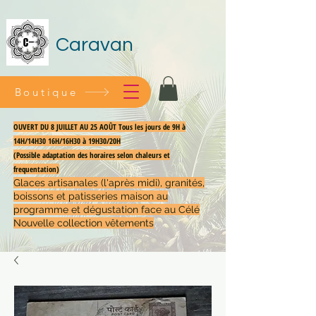
Caravan
Boutique
OUVERT DU 8 JUILLET AU 25 AOÛT Tous les jours de 9H à
14H/14H30 16H/16H30 à 19H30/20H
(Possible adaptation des horaires selon chaleurs et
frequentation)
Glaces artisanales (l'après midi), granités,
boissons et patisseries maison au
programme et dégustation face au Célé
Nouvelle collection vêtements