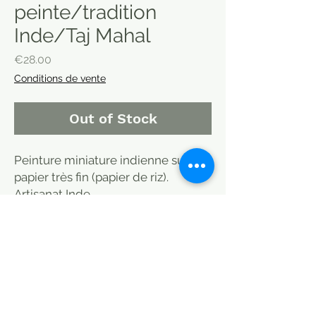
peinte/tradition
Inde/Taj Mahal
Price
€28.00
Conditions de vente
Out of Stock
Peinture miniature indienne sur
papier très fin (papier de riz).
Artisanat Inde.
Motif humain, architectural, végétal
ou animal imaginaire ou non: feuille
de 22X31cm
Peinte à la main. pièce unique. Sur
carte postale ancienne.
Indian miniature painting on very
fine paper (rice paper). Crafts India.