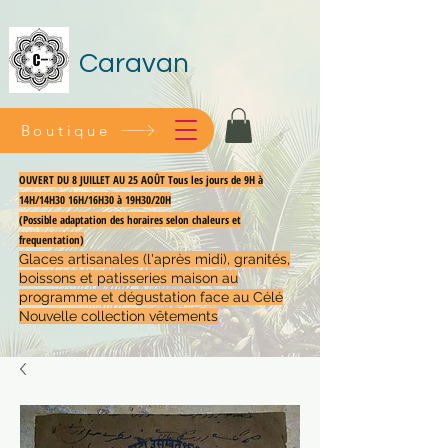
Caravan
Boutique
OUVERT DU 8 JUILLET AU 25 AOÛT Tous les jours de 9H à
14H/14H30 16H/16H30 à 19H30/20H
(Possible adaptation des horaires selon chaleurs et
frequentation)
Glaces artisanales (l'après midi), granités,
boissons et patisseries maison au
programme et dégustation face au Célé
Nouvelle collection vêtements