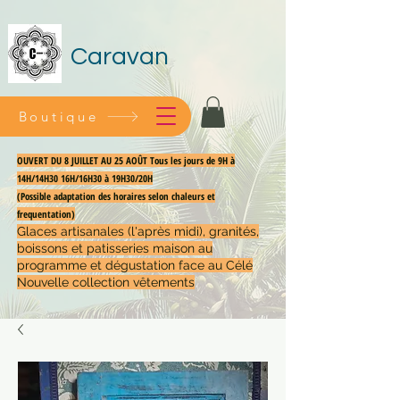
Caravan
Boutique
OUVERT DU 8 JUILLET AU 25 AOÛT Tous les jours de 9H à
14H/14H30 16H/16H30 à 19H30/20H
(Possible adaptation des horaires selon chaleurs et
frequentation)
Glaces artisanales (l'après midi), granités,
boissons et patisseries maison au
programme et dégustation face au Célé
Nouvelle collection vêtements