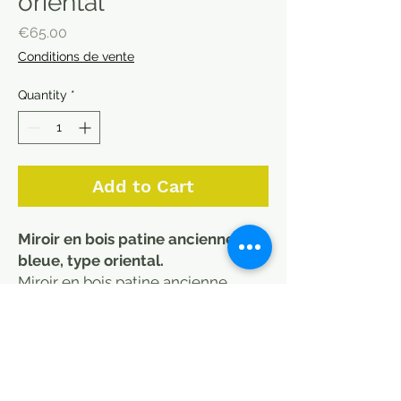
oriental
Price
€65.00
Conditions de vente
Quantity
*
Add to Cart
Miroir en bois patine ancienne
bleue, type oriental.
Miroir en bois patine ancienne
d'origine idéal pour une entrée ou
dans une alcove. Motif arabesque.
Dimensions : 35 x 55 cm A vérifier
Miroir en parfait état (photo ayant
fait un effet étrange)