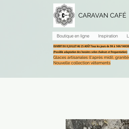
CARAVAN CAFÉ
Boutique en ligne
Inspiration
L
OUVERT DU 8 JUILLET AU 25 AOÛT Tous les jours de 9H à 14H/14H
(Possible adaptation des horaires selon chaleurs et frequentation)
Glaces artisanales (l'après midi), grani
Nouvelle collection vêtements