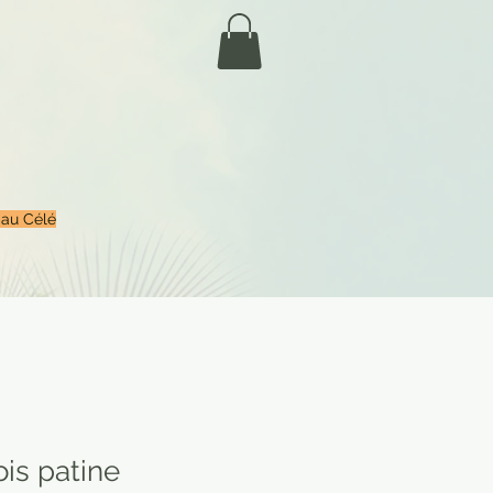
 au Célé
ois patine