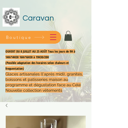
Caravan
Boutique
OUVERT DU 8 JUILLET AU 25 AOÛT Tous les jours de 9H à
14H/14H30 16H/16H30 à 19H30/20H
(Possible adaptation des horaires selon chaleurs et
frequentation)
Glaces artisanales (l'après midi), granités,
boissons et patisseries maison au
programme et dégustation face au Célé
Nouvelle collection vêtements