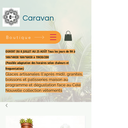
Caravan
Boutique
OUVERT DU 8 JUILLET AU 25 AOÛT Tous les jours de 9H à
14H/14H30 16H/16H30 à 19H30/20H
(Possible adaptation des horaires selon chaleurs et
frequentation)
Glaces artisanales (l'après midi), granités,
boissons et patisseries maison au
programme et dégustation face au Célé
Nouvelle collection vêtements