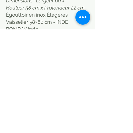
Dimensions : Largeur 60 x
Hauteur 58 cm x Profondeur 22 cm
Égouttoir en inox Étagères
Vaisselier 58×60 cm - INDE
BOMBAY Inde
Indian stainless steel wall
mounted drainers.
These dishes are used in India to
dry kitchen utensils above the sink
and for storage.
Aesthetic and robust thanks to its
stainless steel composition, it is
also a very functional decorative
element.
The shelf, with its practical
compartments and hooks, allows
you to store your plates, glasses,
cups, bowls, bottles, cookbooks,