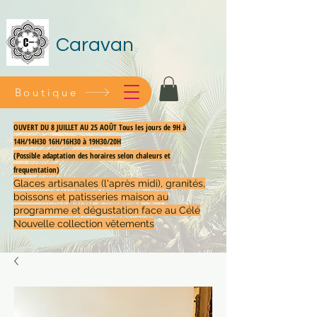
Caravan
Boutique
OUVERT DU 8 JUILLET AU 25 AOÛT Tous les jours de 9H à
14H/14H30 16H/16H30 à 19H30/20H
(Possible adaptation des horaires selon chaleurs et
frequentation)
Glaces artisanales (l'après midi), granités,
boissons et patisseries maison au
programme et dégustation face au Célé
Nouvelle collection vêtements