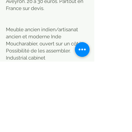
Aveyron. 20 à 30 euros. Partout en
France sur devis.
Meuble ancien indien/artisanat
ancien et moderne Inde
Moucharabier, ouvert sur un côté.
Possibilité de les assembler.
Industrial cabinet
Indian furniture / old craft India
Available on Paris, Bordeaux,
Arcachon, Toulon, Aix en Provence,
Montpellier, Lyon, Albi and Aveyron.
Livraison partout en France et en
Europe... Calcul au moment du
pannier.
Le Caravancafe propose aussi des
meubles industriels, bois anciens et
modernes, meubles de métier,