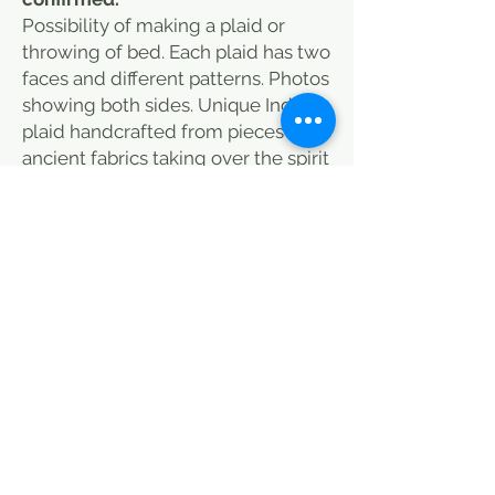
Possibility of making a plaid or
throwing of bed. Each plaid has two
faces and different patterns. Photos
showing both sides. Unique Indian
plaid handcrafted from pieces of
ancient fabrics taking over the spirit
of patchwork. Vintage may have
some defects (see photos) and
small spots that do not detract
from the charm of the fabric. From
India, this plaid will dress both your
sofa and your end of bed, and bring
a warm note to your room. Discover
also our selection of cushions that
you can associate with this plaid to
add color to your interior. this plaid
is done in a traditional way, some
sports at the backup (see photos) it