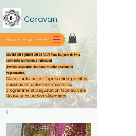
Caravan
Boutique
OUVERT DU 8 JUILLET AU 25 AOÛT Tous les jours de 9H à
14H/14H30 16H/16H30 à 19H30/20H
(Possible adaptation des horaires selon chaleurs et
frequentation)
Glaces artisanales (l'après midi), granités,
boissons et patisseries maison au
programme et dégustation face au Célé
Nouvelle collection vêtements