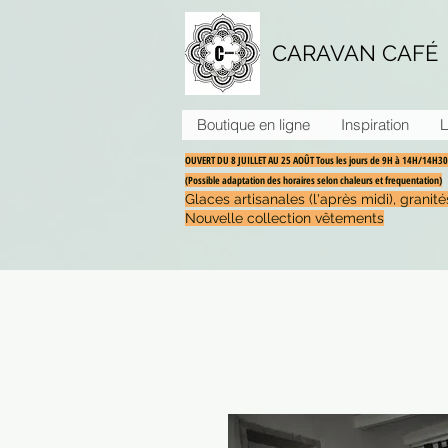
CARAVAN CAFÉ
Boutique en ligne
Inspiration
L
OUVERT DU 8 JUILLET AU 25 AOÛT Tous les jours de 9H à 14H/14H
(Possible adaptation des horaires selon chaleurs et frequentation)
Glaces artisanales (l'après midi), grani
Nouvelle collection vêtements