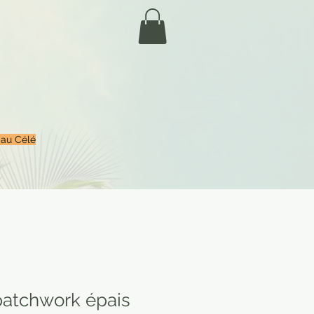
 au Célé
 patchwork épais