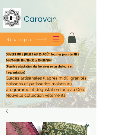
Caravan
Boutique
OUVERT DU 8 JUILLET AU 25 AOÛT Tous les jours de 9H à
14H/14H30 16H/16H30 à 19H30/20H
(Possible adaptation des horaires selon chaleurs et
frequentation)
Glaces artisanales (l'après midi), granités,
boissons et patisseries maison au
programme et dégustation face au Célé
Nouvelle collection vêtements