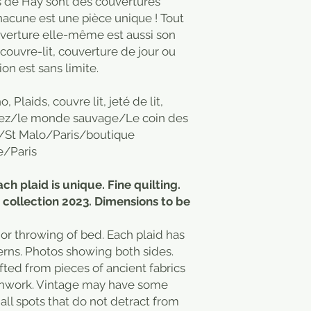
ts de Hay sont des couvertures
chacune est une pièce unique ! Tout
ouverture elle-même est aussi son
 couvre-lit, couverture de jour ou
ion est sans limite.
Plaids, couvre lit, jeté de lit,
 chez/le monde sauvage/Le coin des
/St Malo/Paris/boutique
/Paris
ach plaid is unique. Fine quilting.
 collection 2023. Dimensions to be
 or throwing of bed. Each plaid has
erns. Photos showing both sides.
ted from pieces of ancient fabrics
atchwork. Vintage may have some
ll spots that do not detract from