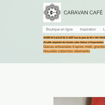
CARAVAN CAFÉ
Boutique en ligne
Inspiration
L
OUVERT DU 8 JUILLET AU 25 AOÛT Tous les jours de 9H à 14H/14H
(Possible adaptation des horaires selon chaleurs et frequentation)
Glaces artisanales (l'après midi), grani
Nouvelle collection vêtements