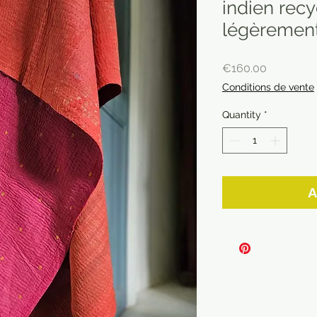
indien recy
légèremen
Price
€160.00
Conditions de vente
Quantity
*
A