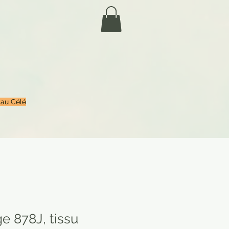
 au Célé
ge 878J, tissu