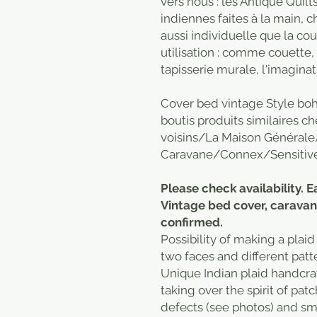
vers nous : les Antique Quil
indiennes faites à la main, 
aussi individuelle que la c
utilisation : comme couette,
tapisserie murale, l'imaginat
Cover bed vintage Style boho, 
boutis produits similaires
voisins/La Maison Générale
Caravane/Connex/Sensitive
Please check availability. E
Vintage bed cover, caravan
confirmed.
Possibility of making a plaid
two faces and different patt
Unique Indian plaid handcraf
taking over the spirit of p
defects (see photos) and sma