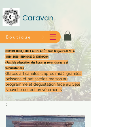
Caravan
Boutique
OUVERT DU 8 JUILLET AU 25 AOÛT Tous les jours de 9H à
14H/14H30 16H/16H30 à 19H30/20H
(Possible adaptation des horaires selon chaleurs et
frequentation)
Glaces artisanales (l'après midi), granités,
boissons et patisseries maison au
programme et dégustation face au Célé
Nouvelle collection vêtements