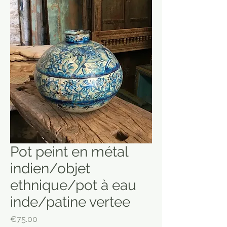
Pot peint en métal
indien/objet
ethnique/pot à eau
inde/patine vertee
Price
€75.00