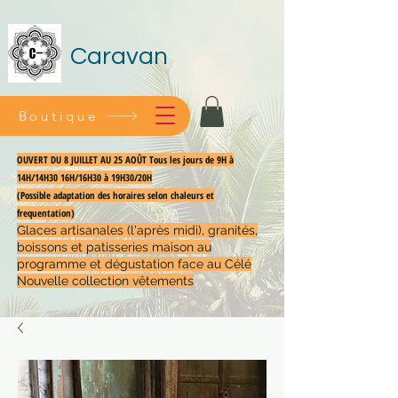
Caravan
Boutique
OUVERT DU 8 JUILLET AU 25 AOÛT Tous les jours de 9H à
14H/14H30 16H/16H30 à 19H30/20H
(Possible adaptation des horaires selon chaleurs et
frequentation)
Glaces artisanales (l'après midi), granités,
boissons et patisseries maison au
programme et dégustation face au Célé
Nouvelle collection vêtements