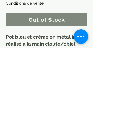
Conditions de vente
Out of Stock
Pot bleu et crème en métal indien
réalisé à la main clouté/objet
ethnique/pot à eau inde/patine
différentes, choisir point relais ou
à domicile petit colis.
largeur 40/45cm Hauteur 40/45 cm
pots couleur ...pots à eau recyclés
et repeints.
MODE DE LIVRAISON / CHOISIR
MEUBLES