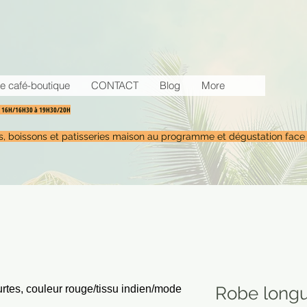
e café-boutique
CONTACT
Blog
More
30 16H/16H30 à 19H30/20H
tés, boissons et patisseries maison au programme et dégustation face
Robe long