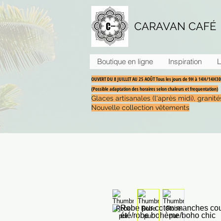
CARAVAN CAFÉ
Boutique en ligne
Inspiration
L
OUVERT DU 8 JUILLET AU 25 AOÛT Tous les jours de 9H à 14H/14H
(Possible adaptation des horaires selon chaleurs et frequentation)
Glaces artisanales (l'après midi), grani
Nouvelle collection vêtements