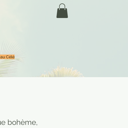
 au Célé
ue bohème,