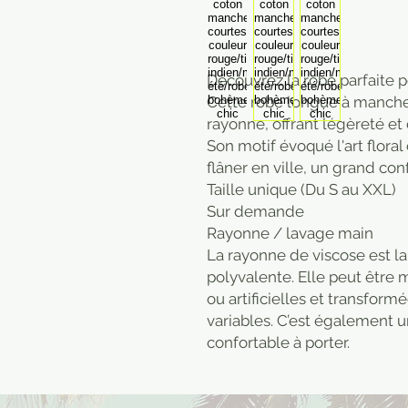
Découvrez la robe parfaite 
Cette robe longue à manche
rayonne, offrant légèreté et
Son motif évoqué l'art floral
flâner en ville, un grand con
Taille unique (Du S au XXL)
Sur demande
Rayonne / lavage main
La rayonne de viscose est la
polyvalente. Elle peut être 
ou artificielles et transform
variables. C’est également 
confortable à porter.