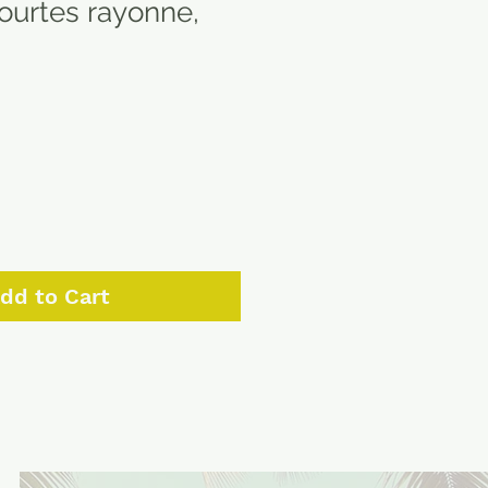
urtes rayonne,
dd to Cart