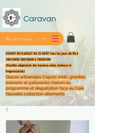
Caravan
Boutique
OUVERT DU 8 JUILLET AU 25 AOÛT Tous les jours de 9H à
14H/14H30 16H/16H30 à 19H30/20H
(Possible adaptation des horaires selon chaleurs et
frequentation)
Glaces artisanales (l'après midi), granités,
boissons et patisseries maison au
programme et dégustation face au Célé
Nouvelle collection vêtements