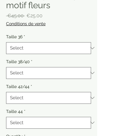
motif fleurs
Regular
Sale
 €45.00 
€25.00
Price
Price
Conditions de vente
Taille 36
*
Taille 38/40
*
Taille 42/44
*
Taille 44
*