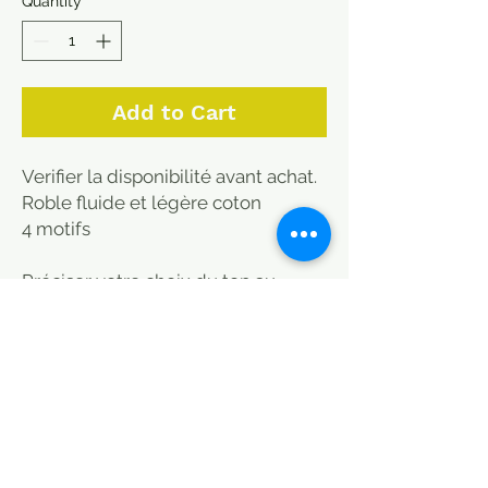
Quantity
*
Add to Cart
Verifier la disponibilité avant achat.
Roble fluide et légère coton
4 motifs
Préciser votre choix du top au
moment du pannier ou par le
formulaire de contact.
Exemplaires en quantité limitée.
Désigner la taille au moment de
l'achat:
S(36)/M(38)/L(40)/XL(42/44) (coup
e un peu large donc un XL peut