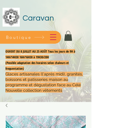
Caravan
Boutique
OUVERT DU 8 JUILLET AU 25 AOÛT Tous les jours de 9H à
14H/14H30 16H/16H30 à 19H30/20H
(Possible adaptation des horaires selon chaleurs et
frequentation)
Glaces artisanales (l'après midi), granités,
boissons et patisseries maison au
programme et dégustation face au Célé
Nouvelle collection vêtements