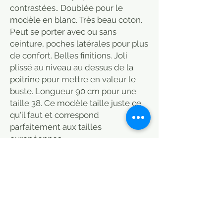
contrastées.. Doublée pour le
modèle en blanc. Très beau coton.
Peut se porter avec ou sans
ceinture, poches latérales pour plus
de confort. Belles finitions. Joli
plissé au niveau au dessus de la
poitrine pour mettre en valeur le
buste. Longueur 90 cm pour une
taille 38. Ce modèle taille juste ce
qu'il faut et correspond
parfaitement aux tailles
européennes.
Désigner la taille au moment de
l'achat:
S(36)/M(38)/L(40)/XL(42/44) (coup
e un peu large donc un XL peut
aussi faire un XXL se faire confirmer
avant achat).
Le Caravan café crée ses