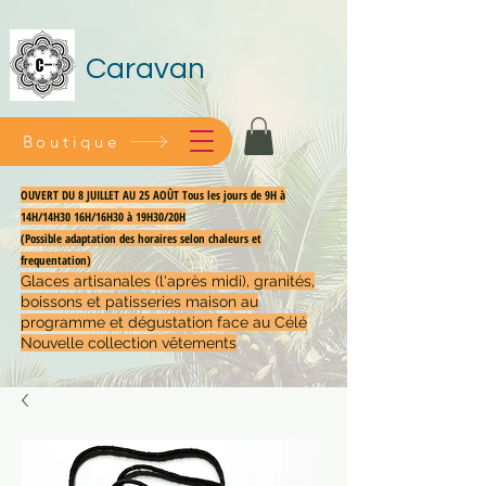
Caravan
Boutique
OUVERT DU 8 JUILLET AU 25 AOÛT Tous les jours de 9H à
14H/14H30 16H/16H30 à 19H30/20H
(Possible adaptation des horaires selon chaleurs et
frequentation)
Glaces artisanales (l'après midi), granités,
boissons et patisseries maison au
programme et dégustation face au Célé
Nouvelle collection vêtements