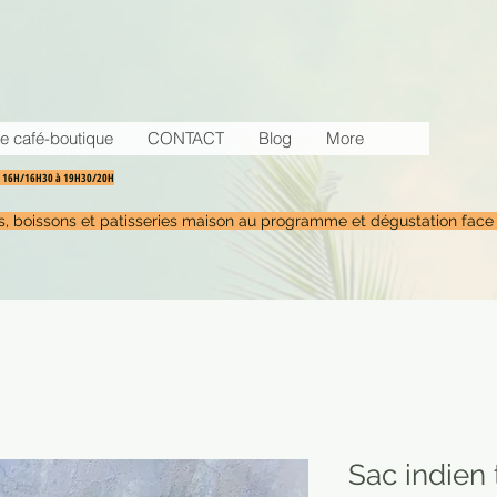
e café-boutique
CONTACT
Blog
More
30 16H/16H30 à 19H30/20H
tés, boissons et patisseries maison au programme et dégustation face
Sac indien 