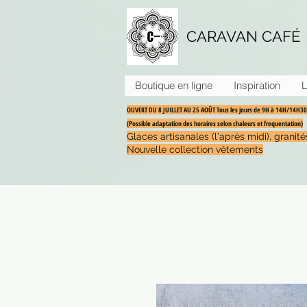
CARAVAN CAFÉ
Boutique en ligne
Inspiration
L
OUVERT DU 8 JUILLET AU 25 AOÛT Tous les jours de 9H à 14H/14H
(Possible adaptation des horaires selon chaleurs et frequentation)
Glaces artisanales (l'après midi), grani
Nouvelle collection vêtements