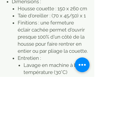
Dimensions :
Housse couette : 150 x 260 cm
Taie d'oreiller : (70 x 45/50) x 1
Finitions : une fermeture
éclair cachée permet d'ouvrir
presque 100% d'un côté de la
housse pour faire rentrer en
entier ou par pliage la couette.
Entretien :
Lavage en machine à basse
température (30°C)
Séchage à basse
température (60°C)
Repassage fer doux (110°C)
Nettoyage à sec interdit
Blanchiment interdit
Le lot se compose d'une
housse de couette et de 1
taie d'oreiller pour un lit 1