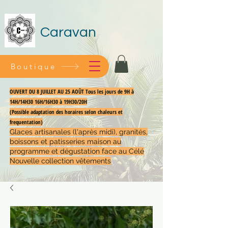
Caravan
Boutique
OUVERT DU 8 JUILLET AU 25 AOÛT Tous les jours de 9H à
14H/14H30 16H/16H30 à 19H30/20H
(Possible adaptation des horaires selon chaleurs et
frequentation)
Glaces artisanales (l'après midi), granités,
boissons et patisseries maison au
programme et dégustation face au Célé
Nouvelle collection vêtements