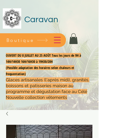
Caravan
Boutique
OUVERT DU 8 JUILLET AU 25 AOÛT Tous les jours de 9H à
14H/14H30 16H/16H30 à 19H30/20H
(Possible adaptation des horaires selon chaleurs et
frequentation)
Glaces artisanales (l'après midi), granités,
boissons et patisseries maison au
programme et dégustation face au Célé
Nouvelle collection vêtements