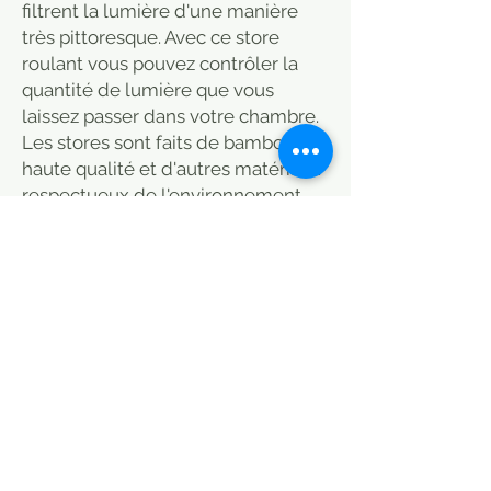
filtrent la lumière d'une manière
très pittoresque. Avec ce store
roulant vous pouvez contrôler la
quantité de lumière que vous
laissez passer dans votre chambre.
Les stores sont faits de bambou de
haute qualité et d'autres matériaux
respectueux de l'environnement.
Les stores de bambou sont faciles à
nettoyer avec un plumeau, et ils
sont faciles à placer et à utiliser.
Doublé en coton, travail réalisé par
nos soins en Inde. Peut être fait sur
mesure. Format 153X250 cm
Existe en plus petite taille. système
de poulie très facile à remonter et
descendre. Coulisse parfaitement.
Veuillez vérifier la taille
attentivement avant de faire un