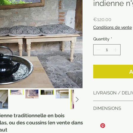
indienne n
Price
€120.00
Conditions de vente
Quantity
*
A
LIVRAISON / DEL
Livraison partout e
DIMENSIONS
Calcul du port au 
ienne traditionnelle en bois
Delivery anywhere i
90 x 45 x 45 cm
las, ou des coussins (en vente dans
Postage is calculat
faut
purchases.