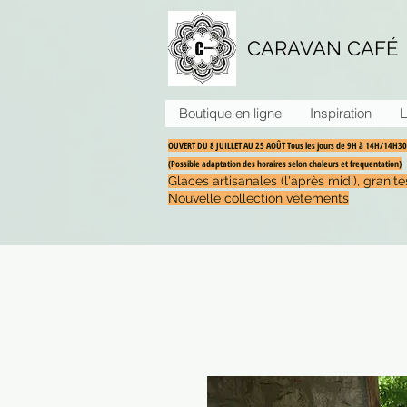
CARAVAN CAFÉ
Boutique en ligne
Inspiration
L
OUVERT DU 8 JUILLET AU 25 AOÛT Tous les jours de 9H à 14H/14H
(Possible adaptation des horaires selon chaleurs et frequentation)
Glaces artisanales (l'après midi), grani
Nouvelle collection vêtements