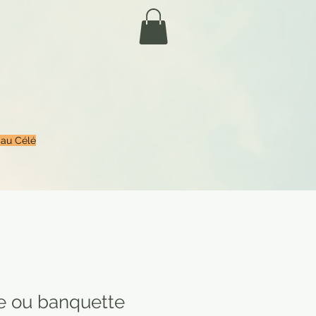
 au Célé
e ou banquette