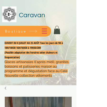
Caravan
Boutique
OUVERT DU 8 JUILLET AU 25 AOÛT Tous les jours de 9H à
14H/14H30 16H/16H30 à 19H30/20H
(Possible adaptation des horaires selon chaleurs et
frequentation)
Glaces artisanales (l'après midi), granités,
boissons et patisseries maison au
programme et dégustation face au Célé
Nouvelle collection vêtements