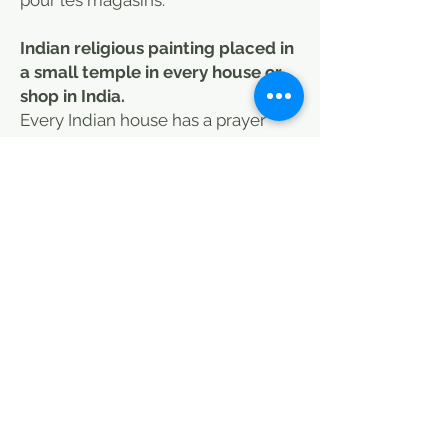
Indian religious painting placed in
a small temple in every house or
shop in India.
Every Indian house has a prayer
space with offerings and an
illustration of the god to be
worshipped. It is a protection for the
house and its inhabitants, as well as
for the shops.
Le Caravancafe propose aussi des
meubles industriels, bois anciens et
modernes, meubles de métier,
objets artisanat indien. Volonté de
garder les patines d'origine et
selection de meubles pas
forcément typés. années 50/indus/