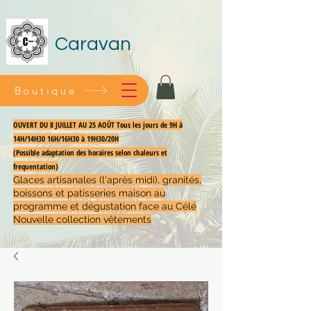
Caravan
Boutique
OUVERT DU 8 JUILLET AU 25 AOÛT Tous les jours de 9H à
14H/14H30 16H/16H30 à 19H30/20H
(Possible adaptation des horaires selon chaleurs et
frequentation)
Glaces artisanales (l'après midi), granités,
boissons et patisseries maison au
programme et dégustation face au Célé
Nouvelle collection vêtements