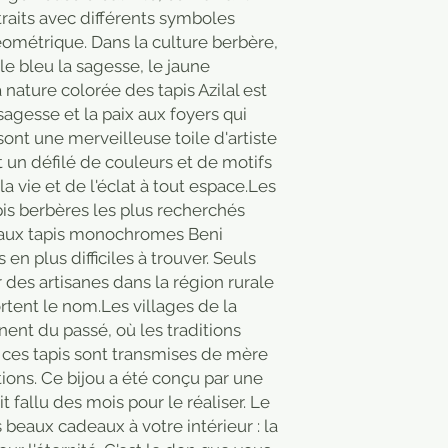
traits avec différents symboles
éométrique. Dans la culture berbère,
le bleu la sagesse, le jaune
La nature colorée des tapis Azilal est
sagesse et la paix aux foyers qui
l sont une merveilleuse toile d'artiste
t un défilé de couleurs et de motifs
 la vie et de l'éclat à tout espace.Les
apis berbères les plus recherchés
 aux tapis monochromes Beni
 en plus difficiles à trouver. Seuls
 des artisanes dans la région rurale
ortent le nom.Les villages de la
nent du passé, où les traditions
 ces tapis sont transmises de mère
tions. Ce bijou a été conçu par une
it fallu des mois pour le réaliser. Le
s beaux cadeaux à votre intérieur : la