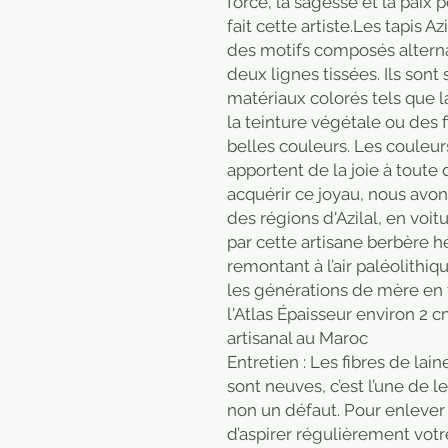
force, la sagesse et la paix p
fait cette artiste.Les tapis Az
des motifs composés altern
deux lignes tissées. Ils son
matériaux colorés tels que la
la teinture végétale ou des f
belles couleurs. Les couleurs
apportent de la joie à toute 
acquérir ce joyau, nous avo
des régions d'Azilal, en voit
par cette artisane berbère hé
remontant à l’air paléolithiq
les générations de mère en 
l'Atlas Épaisseur environ 2 
artisanal au Maroc
Entretien : Les fibres de la
sont neuves, c’est l’une de l
non un défaut. Pour enlever ce
d’aspirer régulièrement vot