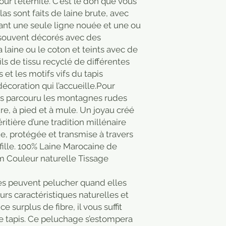
our l'éternité. C'est le don que vous
ilas sont faits de laine brute, avec
ant une seule ligne nouée et une ou
t souvent décorés avec des
 laine ou le coton et teints avec de
ils de tissu recyclé de différentes
 et les motifs vifs du tapis
décoration qui l’accueille.Pour
ns parcouru les montagnes rudes
ure, à pied et à mule. Un joyau créé
ritière d’une tradition millénaire
ue, protégée et transmise à travers
fille. 100% Laine Marocaine de
cm Couleur naturelle Tissage
ines peuvent pelucher quand elles
eurs caractéristiques naturelles et
 surplus de fibre, il vous suffit
re tapis. Ce peluchage s’estompera