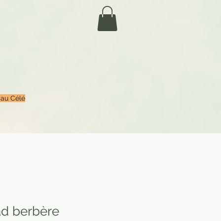
 au Célé
ad berbère