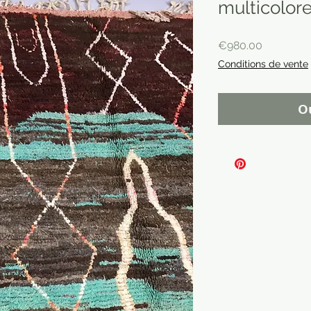
multicolor
Price
€980.00
Conditions de vente
O