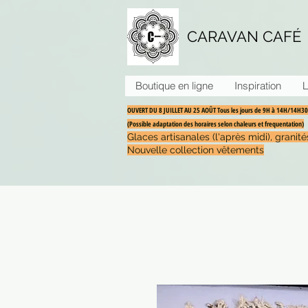
CARAVAN CAFÉ
Boutique en ligne
Inspiration
L
OUVERT DU 8 JUILLET AU 25 AOÛT Tous les jours de 9H à 14H/14H
(Possible adaptation des horaires selon chaleurs et frequentation)
Glaces artisanales (l'après midi), grani
Nouvelle collection vêtements